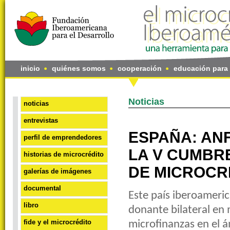
inicio
quiénes somos
cooperación
educación para 
Noticias
noticias
entrevistas
ESPAÑA: ANF
perfil de emprendedores
LA V CUMBR
historias de microcrédito
DE MICROCR
galerías de imágenes
documental
Este país iberoameri
libro
donante bilateral en 
fide y el microcrédito
microfinanzas en el á