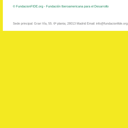
© FundacionFIDE.org - Fundación Iberoamericana para el Desarrollo
Sede principal: Gran Vía, 55. 6ª planta; 28013 Madrid Email: info@fundacionfide.or