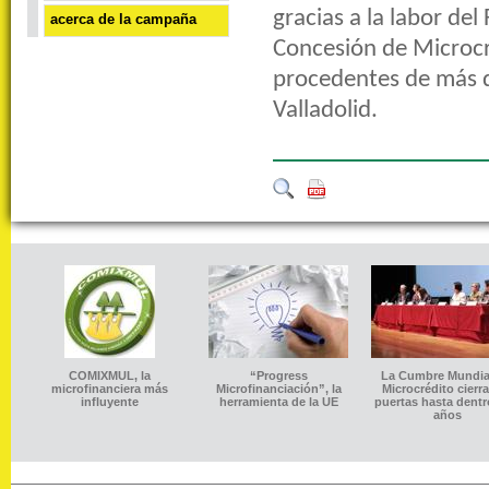
gracias a la labor del
acerca de la campaña
Concesión de Microcr
procedentes de más de
Valladolid.
COMIXMUL, la
“Progress
La Cumbre Mundial
microfinanciera más
Microfinanciación”, la
Microcrédito cierr
influyente
herramienta de la UE
puertas hasta dentr
años