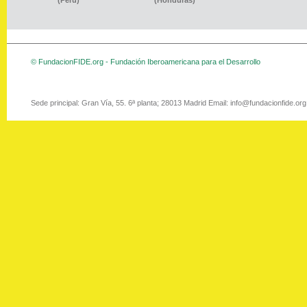
(Perú)
(Honduras)
© FundacionFIDE.org - Fundación Iberoamericana para el Desarrollo
Sede principal: Gran Vía, 55. 6ª planta; 28013 Madrid Email: info@fundacionfide.or