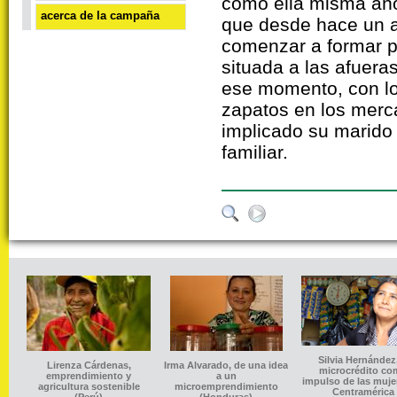
como ella misma año
acerca de la campaña
que desde hace un a
comenzar a formar p
situada a las afuera
ese momento, con lo
zapatos en los merca
implicado su marido 
familiar.
Silvia Hernández,
Lirenza Cárdenas,
Irma Alvarado, de una idea
microcrédito c
emprendimiento y
a un
impulso de las muje
agricultura sostenible
microemprendimiento
Centramérica