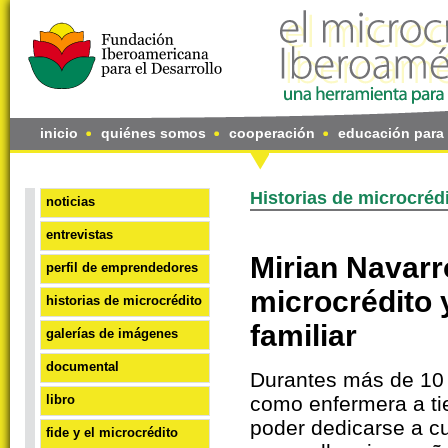
inicio
quiénes somos
cooperación
educación para 
Historias de microcréd
noticias
entrevistas
Mirian Navarr
perfil de emprendedores
microcrédito
historias de microcrédito
familiar
galerías de imágenes
documental
Durantes más de 10 
libro
como enfermera a ti
poder dedicarse a cu
fide y el microcrédito