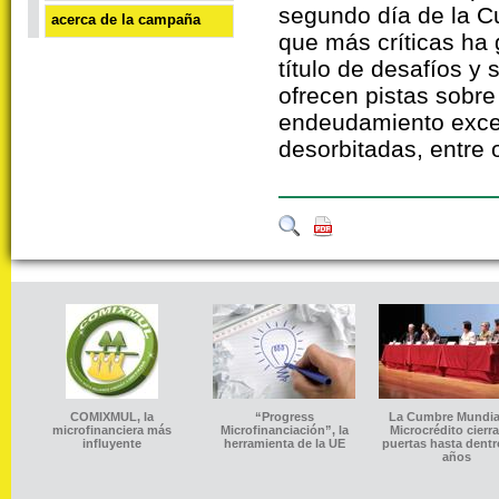
segundo día de la C
acerca de la campaña
que más críticas ha 
título de desafíos y 
ofrecen pistas sobr
endeudamiento excesi
desorbitadas, entre o
COMIXMUL, la
“Progress
La Cumbre Mundial
microfinanciera más
Microfinanciación”, la
Microcrédito cierr
influyente
herramienta de la UE
puertas hasta dentr
años