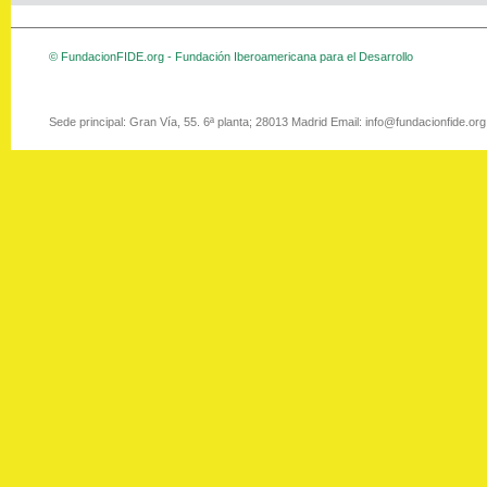
© FundacionFIDE.org - Fundación Iberoamericana para el Desarrollo
Sede principal: Gran Vía, 55. 6ª planta; 28013 Madrid Email: info@fundacionfide.or