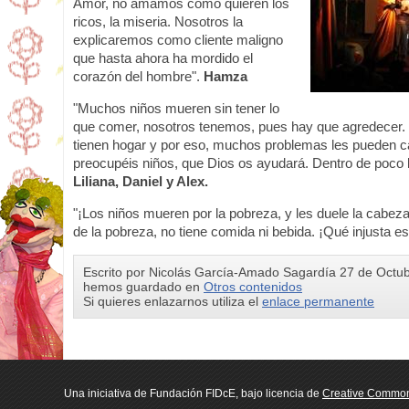
Amor, no amamos como quieren los
ricos, la miseria. Nosotros la
explicaremos como cliente maligno
que hasta ahora ha mordido el
corazón del hombre".
Hamza
"Muchos niños mueren sin tener lo
que comer, nosotros tenemos, pues hay que agredecer.
tienen hogar y por eso, muchos problemas les pueden c
preocupéis niños, que Dios os ayudará. Dentro de poco 
Liliana, Daniel y Alex.
"¡Los niños mueren por la pobreza, y les duele la cabe
de la pobreza, no tiene comida ni bebida. ¡Qué injusta es 
Escrito por Nicolás García-Amado Sagardía 27 de Octu
hemos guardado en
Otros contenidos
Si quieres enlazarnos utiliza el
enlace permanente
Una iniciativa de Fundación FIDcE, bajo licencia de
Creative Commo