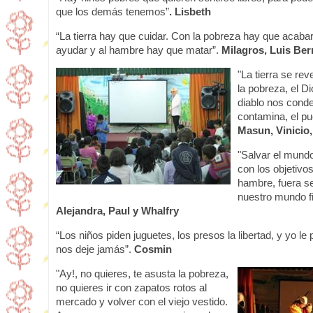
que los demás tenemos”
. Lisbeth
“La tierra hay que cuidar. Con la pobreza hay que acabar
ayudar y al hambre hay que matar”.
Milagros, Luis Ber
"La tierra se re
la pobreza, el D
diablo nos cond
contamina, el pue
Masun, Vinicio,
"Salvar el mund
con los objetivos
hambre, fuera se
nuestro mundo fi
Alejandra, Paul y Whalfry
“Los niños piden juguetes, los presos la libertad, y yo le
nos deje jamás”.
Cosmin
"Ay!, no quieres, te asusta la pobreza,
no quieres ir con zapatos rotos al
mercado y volver con el viejo vestido.