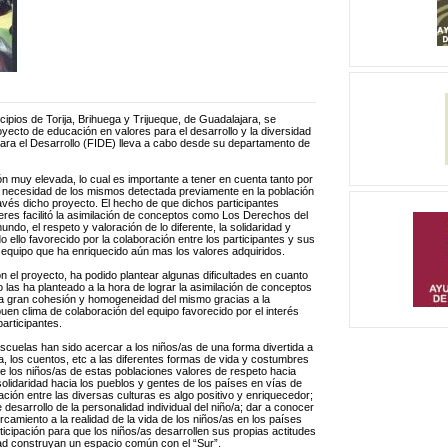
cipios de Torija, Brihuega y Trijueque, de Guadalajara, se
yecto de educación en valores para el desarrollo y la diversidad
ara el Desarrollo (FIDE) lleva a cabo desde su departamento de
ón muy elevada, lo cual es importante a tener en cuenta tanto por
la necesidad de los mismos detectada previamente en la población
ravés dicho proyecto. El hecho de que dichos participantes
lleres facilitó la asimilación de conceptos como Los Derechos del
mundo, el respeto y valoración de lo diferente, la solidaridad y
 ello favorecido por la colaboración entre los participantes y sus
en equipo que ha enriquecido aún mas los valores adquiridos.
 el proyecto, ha podido plantear algunas dificultades en cuanto
 las ha planteado a la hora de lograr la asimilación de conceptos
na gran cohesión y homogeneidad del mismo gracias a la
uen clima de colaboración del equipo favorecido por el interés
participantes.
scuelas han sido acercar a los niños/as de una forma divertida a
a, los cuentos, etc a las diferentes formas de vida y costumbres
tre los niños/as de estas poblaciones valores de respeto hacia
 solidaridad hacia los pueblos y gentes de los países en vías de
lación entre las diversas culturas es algo positivo y enriquecedor;
desarrollo de la personalidad individual del niño/a; dar a conocer
rcamiento a la realidad de la vida de los niños/as en los países
ticipación para que los niños/as desarrollen sus propias actitudes
ad construyan un espacio común con el “Sur”.