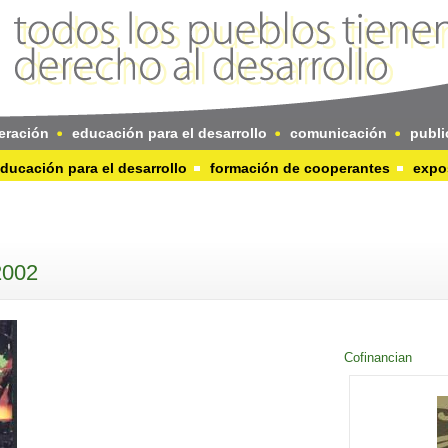
eración
educación para el desarrollo
comunicación
publi
ducación para el desarrollo
formación de cooperantes
expo
2002
Cofinancian