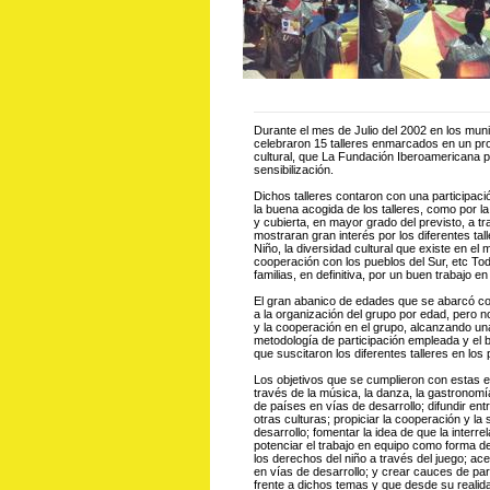
Durante el mes de Julio del 2002 en los muni
celebraron 15 talleres enmarcados en un pro
cultural, que La Fundación Iberoamericana p
sensibilización.
Dichos talleres contaron con una participaci
la buena acogida de los talleres, como por 
y cubierta, en mayor grado del previsto, a t
mostraran gran interés por los diferentes ta
Niño, la diversidad cultural que existe en el 
cooperación con los pueblos del Sur, etc Todo
familias, en definitiva, por un buen trabajo 
El gran abanico de edades que se abarcó con
a la organización del grupo por edad, pero no
y la cooperación en el grupo, alcanzando u
metodología de participación empleada y el b
que suscitaron los diferentes talleres en los 
Los objetivos que se cumplieron con estas e
través de la música, la danza, la gastronomí
de países en vías de desarrollo; difundir en
otras culturas; propiciar la cooperación y la
desarrollo; fomentar la idea de que la interre
potenciar el trabajo en equipo como forma de 
los derechos del niño a través del juego; ace
en vías de desarrollo; y crear cauces de par
frente a dichos temas y que desde su realid