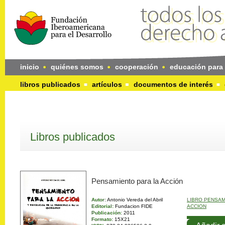
inicio
quiénes somos
cooperación
educación para 
libros publicados
artículos
documentos de interés
Libros publicados
Pensamiento para la Acción
Autor:
Antonio Vereda del Abril
LIBRO PENSAM
Editorial:
Fundacion FIDE
ACCION
Publicación:
2011
Formato:
15X21