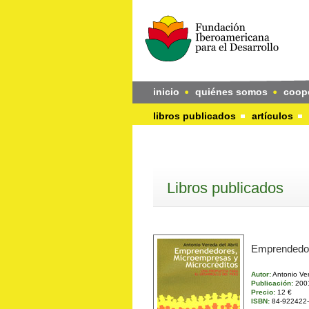
inicio
quiénes somos
coop
libros publicados
artículos
Libros publicados
Emprendedor
Autor:
Antonio Ver
Publicación:
200
Precio:
12 €
ISBN:
84-922422-