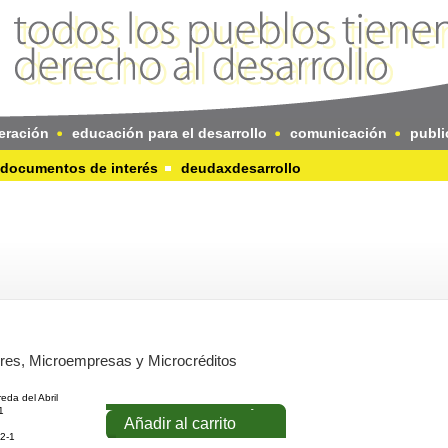
eración
educación para el desarrollo
comunicación
publi
documentos de interés
deudaxdesarrollo
es, Microempresas y Microcréditos
eda del Abril
1
Añadir al carrito
2-1