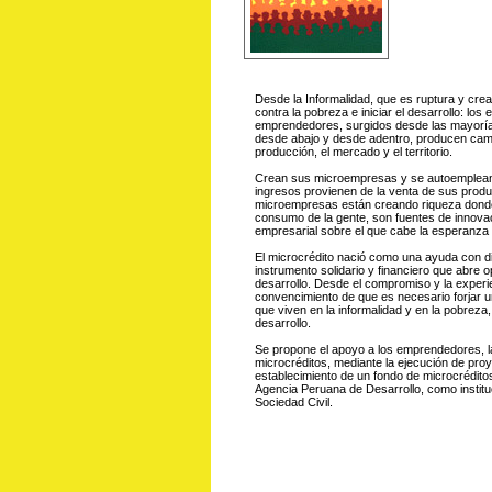
Desde la Informalidad, que es ruptura y crea
contra la pobreza e iniciar el desarrollo: l
emprendedores, surgidos desde las mayorías
desde abajo y desde adentro, producen cambios
producción, el mercado y el territorio.
Crean sus microempresas y se autoemplean,
ingresos provienen de la venta de sus produ
microempresas están creando riqueza donde
consumo de la gente, son fuentes de innovac
empresarial sobre el que cabe la esperanza 
El microcrédito nació como una ayuda con di
instrumento solidario y financiero que abre 
desarrollo. Desde el compromiso y la experie
convencimiento de que es necesario forjar u
que viven en la informalidad y en la pobreza
desarrollo.
Se propone el apoyo a los emprendedores, 
microcréditos, mediante la ejecución de proy
establecimiento de un fondo de microcréditos
Agencia Peruana de Desarrollo, como institu
Sociedad Civil.