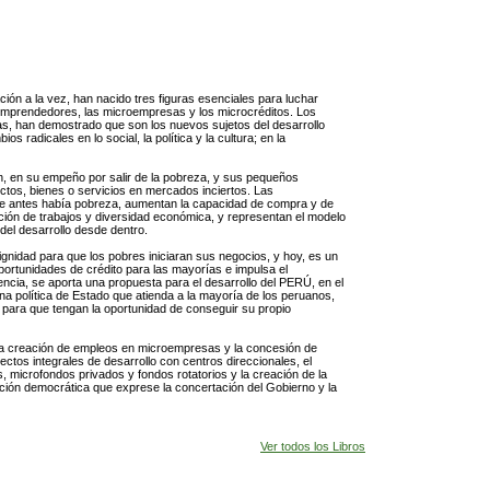
ción a la vez, han nacido tres figuras esenciales para luchar
os emprendedores, las microempresas y los microcréditos. Los
, han demostrado que son los nuevos sujetos del desarrollo
 radicales en lo social, la política y la cultura; en la
 en su empeño por salir de la pobreza, y sus pequeños
ctos, bienes o servicios en mercados inciertos. Las
 antes había pobreza, aumentan la capacidad de compra y de
ión de trabajos y diversidad económica, y representan el modelo
del desarrollo desde dentro.
gnidad para que los pobres iniciaran sus negocios, y hoy, es un
oportunidades de crédito para las mayorías e impulsa el
ncia, se aporta una propuesta para el desarrollo del PERÚ, en el
na política de Estado que atienda a la mayoría de los peruanos,
, para que tengan la oportunidad de conseguir su propio
la creación de empleos en microempresas y la concesión de
ectos integrales de desarrollo con centros direccionales, el
, microfondos privados y fondos rotatorios y la creación de la
ción democrática que exprese la concertación del Gobierno y la
Ver todos los Libros