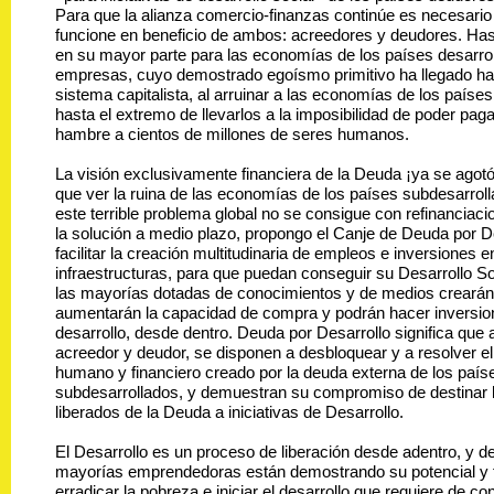
Para que la alianza comercio-finanzas continúe es necesario
funcione en beneficio de ambos: acreedores y deudores. Has
en su mayor parte para las economías de los países desarro
empresas, cuyo demostrado egoísmo primitivo ha llegado has
sistema capitalista, al arruinar a las economías de los paíse
hasta el extremo de llevarlos a la imposibilidad de poder pagar
hambre a cientos de millones de seres humanos.
La visión exclusivamente financiera de la Deuda ¡ya se ago
que ver la ruina de las economías de los países subdesarroll
este terrible problema global no se consigue con refinanciac
la solución a medio plazo, propongo el Canje de Deuda por De
facilitar la creación multitudinaria de empleos e inversiones 
infraestructuras, para que puedan conseguir su Desarrollo So
las mayorías dotadas de conocimientos y de medios crearán
aumentarán la capacidad de compra y podrán hacer inversio
desarrollo, desde dentro. Deuda por Desarrollo significa qu
acreedor y deudor, se disponen a desbloquear y a resolver el
humano y financiero creado por la deuda externa de los país
subdesarrollados, y demuestran su compromiso de destinar 
liberados de la Deuda a iniciativas de Desarrollo.
El Desarrollo es un proceso de liberación desde adentro, y d
mayorías emprendedoras están demostrando su potencial y f
erradicar la pobreza e iniciar el desarrollo que requiere de c