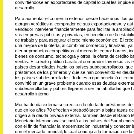
convirtiéndose en exportadores de capital lo cual les impide i
desarrollo.
Para aumentar el comercio exterior, desde hace años, los pa
otorgan «créditos al comprador de sus exportaciones», y así 
vendedor interviene financieramente para facilitar la amplia
sus empresas públicas y privadas, en beneficio de la estabil
de trabajo y para asegurar el crecimiento económico. El créd
una mejora de la oferta, al combinar comercio y finanzas, y
ofertar productos competitivos al mercado, como: barcos, ind
bienes de consumo, tecnología y otros, la oferta de crédito bar
ventas. El crédito público barato al comprador favoreció las 
países desarrollados hacia los países subdesarrollados, que
préstamos de los primeros y que se han convertido en deuda
los países subdesarrollados. Todo esto que benefició el com
convirtió en un grave problema cuando esas deudas externas
subdesarrollados y pobres llegaron a ser tan abultadas que 
desarrollo interno.
Mucha deuda externa se creó con la oferta de préstamos de
que en los años 70 ofrecían «pretrodólares» a bajas tasas de 
origen a la deuda privada externa. También desde el Banco M
Monetario Internacional se incitó a los países del Sur al en
con el fin de financiar la modernización industrial y conectar
con el mercado mundial, lo cual condujo a la formación de la