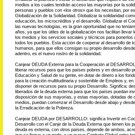
medios a los cuales tendrán acceso las mayorías por la soli
personas y pueblos con «los otros» que los necesitan, por es
Globalización de la Solidaridad. Globalizar la solidaridad co
educación, los microcréditos y el desarrollo. Globalizar el Co
las nuevas tecnologías, es la gran oportunidad que no tenía
años, ya que los útiles de la globalización nos facilitan llevar
los medios y los servicios sociales y técnicos para ponerlos 
todos los pueblos. Esta acción de cooperar al desarrollo de t
humanos, para que ellos consigan su propio desarrollo desd
adentro, es el nuevo rostro de la solidaridad.
Canjear DEUDA Externa para la Cooperación al DESARROL
liberar recursos para que los países pobres y en desarrollo pu
Educación y Salud de su gente, en dotar de dinero a los fond
para la creación multitudinaria y sostenible de Empleos y, en
disponer de recursos para su propio Desarrollo. Significa: de
liberados de la deuda externa para que los países puedan inve
disposición de sus mayorías, y estas mayorías, dotadas de 
medios, puedan comenzar el Desarrollo desde abajo y desde
la Erradicación de la Pobreza.
Canjear DEUDA por DESARROLLO: significa Invertir en Coo
Desarrollo con el Canje de la Deuda Externa que tienen los 
deuda es externa, con otros países, depende de ambos, acre
que se llegue a un podo, a un nuevo Contrato Global entre lo