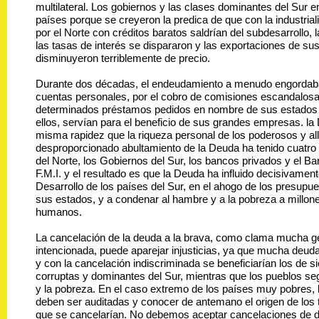
multilateral. Los gobiernos y las clases dominantes del Sur 
países porque se creyeron la predica de que con la industria
por el Norte con créditos baratos saldrían del subdesarrollo, 
las tasas de interés se dispararon y las exportaciones de su
disminuyeron terriblemente de precio.
Durante dos décadas, el endeudamiento a menudo engordaba
cuentas personales, por el cobro de comisiones escandalos
determinados préstamos pedidos en nombre de sus estados 
ellos, servían para el beneficio de sus grandes empresas. la
misma rapidez que la riqueza personal de los poderosos y all
desproporcionado abultamiento de la Deuda ha tenido cuatro 
del Norte, los Gobiernos del Sur, los bancos privados y el Ba
F.M.I. y el resultado es que la Deuda ha influido decisivament
Desarrollo de los países del Sur, en el ahogo de los presupu
sus estados, y a condenar al hambre y a la pobreza a millon
humanos.
La cancelación de la deuda a la brava, como clama mucha g
intencionada, puede aparejar injusticias, ya que mucha deuda 
y con la cancelación indiscriminada se beneficiarían los de s
corruptas y dominantes del Sur, mientras que los pueblos se
y la pobreza. En el caso extremo de los países muy pobres,
deben ser auditadas y conocer de antemano el origen de los
que se cancelarían. No debemos aceptar cancelaciones de 