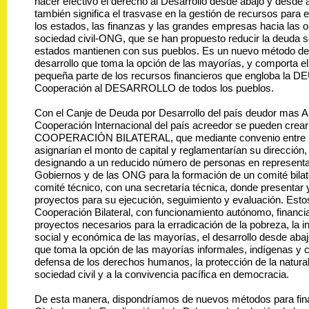
hacer efectivo el derecho al Desarrollo desde abajo y desde ad
también significa el trasvase en la gestión de recursos para e
los estados, las finanzas y las grandes empresas hacia las o
sociedad civil-ONG, que se han propuesto reducir la deuda s
estados mantienen con sus pueblos. Es un nuevo método de 
desarrollo que toma la opción de las mayorías, y comporta e
pequeña parte de los recursos financieros que engloba la D
Cooperación al DESARROLLO de todos los pueblos.
Con el Canje de Deuda por Desarrollo del país deudor mas A
Cooperación Internacional del país acreedor se pueden c
COOPERACIÓN BILATERAL, que mediante convenio entre l
asignarían el monto de capital y reglamentarían su dirección, 
designando a un reducido número de personas en representa
Gobiernos y de las ONG para la formación de un comité bilate
comité técnico, con una secretaría técnica, donde presentar 
proyectos para su ejecución, seguimiento y evaluación. Est
Cooperación Bilateral, con funcionamiento autónomo, financ
proyectos necesarios para la erradicación de la pobreza, la i
social y económica de las mayorías, el desarrollo desde aba
que toma la opción de las mayorías informales, indígenas y 
defensa de los derechos humanos, la protección de la natural
sociedad civil y a la convivencia pacífica en democracia.
De esta manera, dispondríamos de nuevos métodos para fina