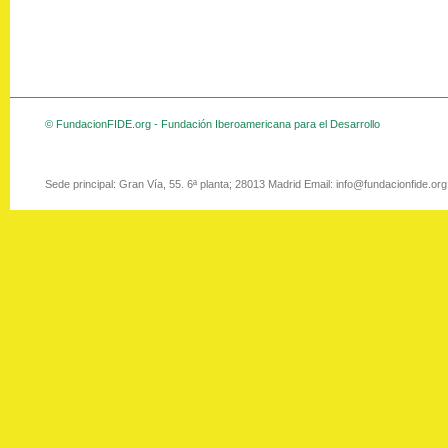
© FundacionFIDE.org - Fundación Iberoamericana para el Desarrollo
Sede principal: Gran Vía, 55. 6ª planta; 28013 Madrid Email: info@fundacionfide.or