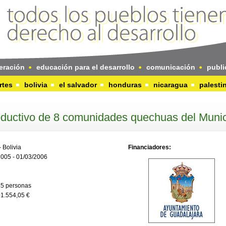
eración
educación para el desarrollo
comunicación
publi
rtes
bolivia
el salvador
honduras
nicaragua
palesti
oductivo de 8 comunidades quechuas del Munic
 Bolivia
Financiadores:
2005 - 01/03/2006
85 personas
1.554,05 €