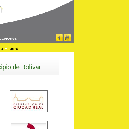
caciones
na
perú
ipio de Bolívar