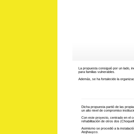
La propuesta consiguió por un lado, in
para familias vulnerables.
Además, se ha fortalecido la organizac
Dicha propuesta partió de las propi
un alto nivel de compromiso instituci
Con este proyecto, centrado en el 
rehabilitación de otros dos (Choque
Asimismo se procedió a la instalaci
Atojhauyco.