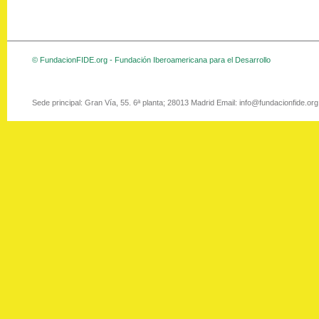
© FundacionFIDE.org - Fundación Iberoamericana para el Desarrollo
Sede principal: Gran Vía, 55. 6ª planta; 28013 Madrid Email: info@fundacionfide.or