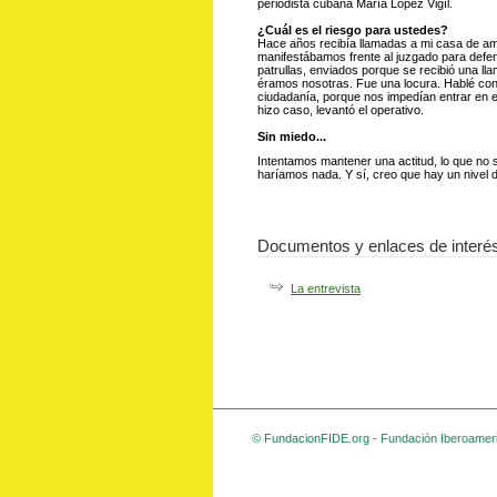
periodista cubana María López Vigíl.
¿Cuál es el riesgo para ustedes?
Hace años recibía llamadas a mi casa de am
manifestábamos frente al juzgado para defen
patrullas, enviados porque se recibió una 
éramos nosotras. Fue una locura. Hablé con e
ciudadanía, porque nos impedían entrar en el
hizo caso, levantó el operativo.
Sin miedo...
Intentamos mantener una actitud, lo que no 
haríamos nada. Y sí, creo que hay un nivel d
Documentos y enlaces de interé
La entrevista
© FundacionFIDE.org - Fundación Iberoameri