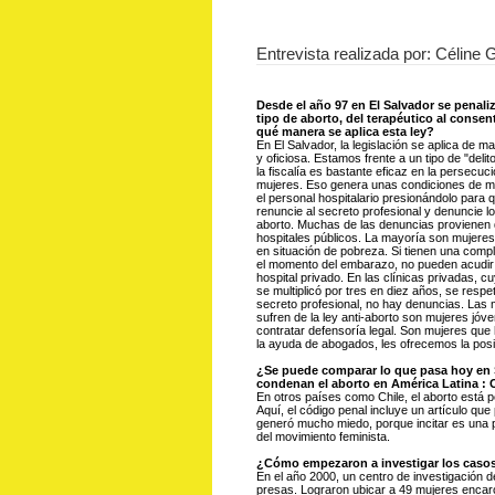
Entrevista realizada por: Céline 
Desde el año 97 en El Salvador se penali
tipo de aborto, del terapéutico al consen
qué manera se aplica esta ley?
En El Salvador, la legislación se aplica de ma
y oficiosa. Estamos frente a un tipo de "deli
la fiscalía es bastante eficaz en la persecuc
mujeres. Eso genera unas condiciones de m
el personal hospitalario presionándolo para 
renuncie al secreto profesional y denuncie l
aborto. Muchas de las denuncias provienen 
hospitales públicos. La mayoría son mujeres
en situación de pobreza. Si tienen una compl
el momento del embarazo, no pueden acudir
hospital privado. En las clínicas privadas, 
se multiplicó por tres en diez años, se respet
secreto profesional, no hay denuncias. Las
sufren de la ley anti-aborto son mujeres jóv
contratar defensoría legal. Son mujeres que h
la ayuda de abogados, les ofrecemos la posibi
¿Se puede comparar lo que pasa hoy en 
condenan el aborto en América Latina : 
En otros países como Chile, el aborto está 
Aquí, el código penal incluye un artículo que 
generó mucho miedo, porque incitar es una
del movimiento feminista.
¿Cómo empezaron a investigar los casos
En el año 2000, un centro de investigación 
presas. Lograron ubicar a 49 mujeres enca