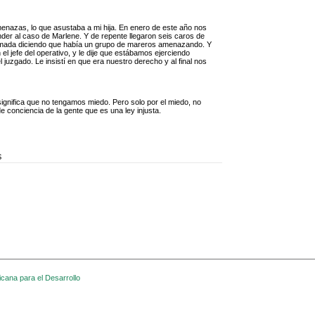
enazas, lo que asustaba a mi hija. En enero de este año nos
der al caso de Marlene. Y de repente llegaron seis caros de
llamada diciendo que había un grupo de mareros amenazando. Y
l jefe del operativo, y le dije que estábamos ejerciendo
 juzgado. Le insistí en que era nuestro derecho y al final nos
significa que no tengamos miedo. Pero solo por el miedo, no
e conciencia de la gente que es una ley injusta.
s
cana para el Desarrollo