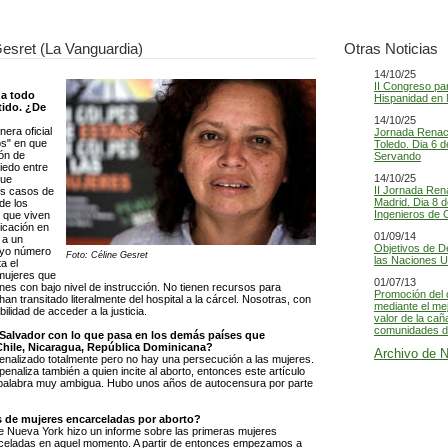
Gesret (La Vanguardia)
Otras Noticias
14/10/25
II Congreso par
za todo
Hispanidad en 
tido. ¿De
14/10/25
nera oficial
Jornada Renaci
tos" en que
Toledo. Dia 6 d
ión de
Servando
iedo entre
14/10/25
que
II Jornada Ren
os casos de
Madrid. Dia 8 d
de los
Ingenieros de 
 que viven
icación en
01/09/14
 a un
Objetivos de D
cuyo número
Foto: Céline Gesret
las Naciones U
a el
 mujeres que
01/07/13
enes con bajo nivel de instrucción. No tienen recursos para
Promoción del 
an transitado literalmente del hospital a la cárcel. Nosotras, con
mediante el me
lidad de acceder a la justicia.
valor de la cañ
comunidades de
Salvador con lo que pasa en los demás países que
Chile, Nicaragua, República Dominicana?
Archivo de N
penalizado totalmente pero no hay una persecución a las mujeres.
penaliza también a quien incite al aborto, entonces este artículo
 palabra muy ambigua. Hubo unos años de autocensura por parte
 de mujeres encarceladas por aborto?
de Nueva York hizo un informe sobre las primeras mujeres
rceladas en aquel momento. A partir de entonces empezamos a