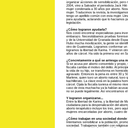
organizar acciones de sensibilización, pero
2004, vino a Salvador el periodista Jack Hit
mujer condenada a 30 años por aborto. Nosot
mujer. Traducimos la revista, la investigamo
tengo un apellido común con esta mujer. Lle
para ayudarla, aclarando que lo hacíamos pa
legislación.
¿Cómo lograron ayudarla?
Nos costó encontrar especialistas para inves
embarazo. Necesitábamos pruebas forenses
y de la Universidad de Granada desde España
Hubo mucha movilización, la gente se identif
otro de Guatemala. Logramos conformar un eq
logramos la libertad de Karina. Y vinieron 
años de cárcel. Ha sido la primera vez en S
¿Concretamente a qué se arriesga una mu
Si se acusa por aborto consentido y propio,
fiscalía cambia el motivo del delito. Al princ
la vida de su hijo, se transforma en homicidio
agravado. Entonces la pena es entre 30 y 
Marlene, quien tuvo un aborto natural, tuvo qu
bachillerato. La clave está en la palabra homi
cárcel. Ojala la fiscalía tuviesa el mismo niv
caso de esta muchacha ya la habían acusado
no se puede legalmente. Así encontramos el 
Y lograron organizarse...
Entre la libertad de Karina, y la libertad d
ciudadana para la despenalización del aborto
aborto terapéutico incluye los tres, pero a
mujeres encarceladas por aborto, cuatro de 
¿Cómo trabajan en una sociedad donde la
Intentamos sensibilizar a la población, prom
sociedad. Trabajamos también con religiosas