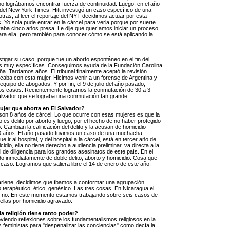
 no lográbamos encontrar fuerza de continuidad. Luego, en el año
t del New York Times. Hitt investigó un caso específico de una
ras, al leer el reportaje del NYT decidimos actuar por esta
s. Yo sola pude entrar en la cárcel para verla porque por suerte
vaba cinco años presa. Le dije que queríamos iniciar un proceso
ra ella, pero también para conocer cómo se está aplicando la
tigar su caso, porque fue un aborto espontáneo en el fin del
 muy específicas. Conseguimos ayuda de la Fundación Carolina
. Tardamos años. El tribunal finalmente aceptó la revisión.
icaba con esta mujer. Hicimos venir a un forense de Argentina y
uipo de abogados. Y por fin, el 9 de julio del año pasado,
otros casos. Recientemente logramos la conmutación de 30 a 3
alvador que se lograba una conmutación tan grande.
jer que aborta en El Salvador?
 son 8 años de cárcel. Lo que ocurre con esas mujeres es que la
ipio es delito por aborto y luego, por el hecho de no haber protegido
. Cambian la calificación del delito y la acusan de homicidio
50 años. El año pasado tuvimos un caso de una muchacha,
e ir al hospital, y del hospital a la cárcel, está en tercer año de
cidio, ella no tiene derecho a audiencia preliminar, va directa a la
el de diligencia para los grandes asesinatos de este país. En el
 inmediatamente de doble delito, aborto y homicidio. Cosa que
caso. Logramos que saliera libre el 14 de enero de este año.
e Marlene, decidimos que íbamos a conformar una agrupación
 terapéutico, ético, genésico. Las tres cosas. En Nicaragua el
quí no. En este momento estamos trabajando sobre seis casos de
ellas por homicidio agravado.
 religión tiene tanto poder?
oviendo reflexiones sobre los fundamentalismos religiosos en la
 feministas para "despenalizar las conciencias" como decía la