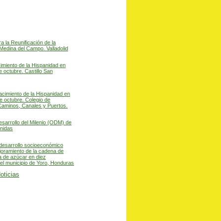
a la Reunificación de la
Medina del Campo. Valladolid
miento de la Hispanidad en
e octubre. Castillo San
acimiento de la Hispanidad en
e octubre. Colegio de
Caminos, Canales y Puertos.
esarrollo del Milenio (ODM) de
nidas
desarrollo socioeconómico
joramiento de la cadena de
a de azúcar en diez
l municipio de Yoro, Honduras
oticias