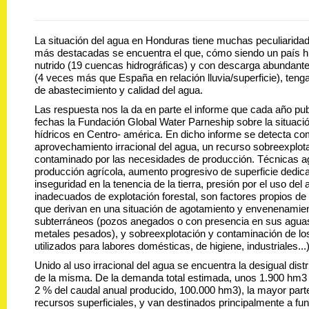
La situación del agua en Honduras tiene muchas peculiaridad
más destacadas se encuentra el que, cómo siendo un país h
nutrido (19 cuencas hidrográficas) y con descarga abundante 
(4 veces más que España en relación lluvia/superficie), teng
de abastecimiento y calidad del agua.
Las respuesta nos la da en parte el informe que cada año pub
fechas la Fundación Global Water Parneship sobre la situaci
hídricos en Centro- américa. En dicho informe se detecta com
aprovechamiento irracional del agua, un recurso sobreexplota
contaminado por las necesidades de producción. Técnicas a
producción agrícola, aumento progresivo de superficie dedica
inseguridad en la tenencia de la tierra, presión por el uso de
inadecuados de explotación forestal, son factores propios de 
que derivan en una situación de agotamiento y envenenamien
subterráneos (pozos anegados o con presencia en sus agua
metales pesados), y sobreexplotación y contaminación de los 
utilizados para labores domésticas, de higiene, industriales...)
Unido al uso irracional del agua se encuentra la desigual dis
de la misma. De la demanda total estimada, unos 1.900 hm3
2 % del caudal anual producido, 100.000 hm3), la mayor part
recursos superficiales, y van destinados principalmente a fun