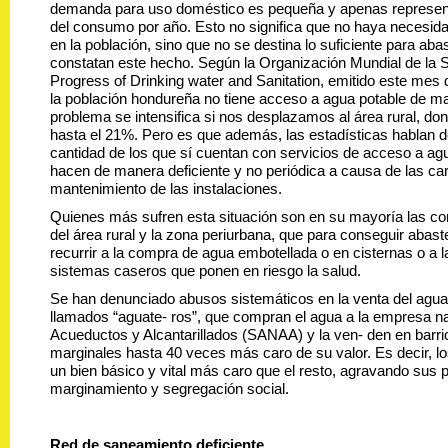
demanda para uso doméstico es pequeña y apenas representa
del consumo por año. Esto no significa que no haya neces
en la población, sino que no se destina lo suficiente para abas
constatan este hecho. Según la Organización Mundial de la S
Progress of Drinking water and Sanitation, emitido este mes
la población hondureña no tiene acceso a agua potable de man
problema se intensifica si nos desplazamos al área rural, don
hasta el 21%. Pero es que además, las estadísticas hablan 
cantidad de los que sí cuentan con servicios de acceso a agua
hacen de manera deficiente y no periódica a causa de las ca
mantenimiento de las instalaciones.
Quienes más sufren esta situación son en su mayoría las 
del área rural y la zona periurbana, que para conseguir abast
recurrir a la compra de agua embotellada o en cisternas o a l
sistemas caseros que ponen en riesgo la salud.
Se han denunciado abusos sistemáticos en la venta del agu
llamados “aguate- ros”, que compran el agua a la empresa n
Acueductos y Alcantarillados (SANAA) y la ven- den en barr
marginales hasta 40 veces más caro de su valor. Es decir, 
un bien básico y vital más caro que el resto, agravando sus
marginamiento y segregación social.
Red de saneamiento deficiente