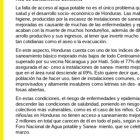
La falta de acceso al agua potable no es el único problema qu
salud y el desarrollo socio- económico de Honduras. Las ma
higiene, producidas por la escasez de instalaciones de sane
mejoradas es causante de muchas de las enfermedades y e
acaban con la muerte de muchos hondureños, además de difi
arrollo productivo y sus ingresos, al tener que invertir mucho
tan cotidianas como el aseo o la evacuación.
En este aspecto, Honduras cuenta con uno de los índices d
saneamiento básico mejorado más bajos de todo Centroamé
superado por su vecina Nicaragua y por Haití. Sólo el 77% de
asegurada el ac- ceso a instalaciones de sanea- miento mejo
que en el área rural desciende al 69%. Esto quiere decir que, 
población ha de hacer uso, bien de instalaciones comunes, o
improvisados y altamente insalubres como letrinas sin des- a
fosas abiertas.
En estas condiciones, el riesgo de enfermedades y epidemias 
descender las condiciones de salubridad, poniendo en riesgo 
colectivos más vulnerables, como es el caso de los niños. C
niños/as en Honduras no tienen acceso a saneamiento mejor
2 millones en total que carecen de él en todo el país, según s
Foro Nacional de Agua potable y Sanea- miento, que se cele
marzo.