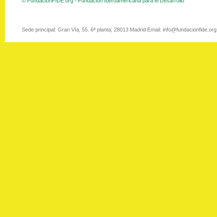
© FundacionFIDE.org - Fundación Iberoamericana para el Desarrollo
Sede principal: Gran Vía, 55. 6ª planta; 28013 Madrid Email: info@fundacionfide.or