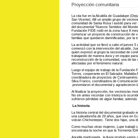
Proyección comunitaria
La cita fue en la Alcaldía de Guadalupe (De
San Vicente). Allí un amplio grupo de vecinos
comunidad de Santa Rosa I asistió para ver 
del documental “Nuevos Sentidos del Mundo”
Fundación FIDE rodó en la zona hace 8 mes
comenzar un proyecto de construcción de vi
familias que quedaron damnificadas, por la 
La actividad que se llevó a cabo el jueves 5
comenzó con la intervención del alcalde, Jua
quien expresó al grupo la necesidad de cont
trabajando de manera dura y en equipo para 
reconstrucción de la comunidad, una de las
afectadas por el fenómeno natural.
Luego el equipo de trabajo de la Fundación 
Torres, cooperante en El Salvador, Mafalda A
coordinadora de proyectos de Centroaméric
Silva Franco, coordinadora de Comunicación
presentaron el documental y agradecieron la
Al finalizar la proyección, los vecinos/as mos
No sin antes recordar con tristeza lo ocurr
sufrieron pérdidas de algún familiar, además
La historia
La historia central del documental grabado 
una salvadoreña de 29 años, que vive en Gu
volcán Chichontepec. Tiene dos hijas, una de
Como muchas otras mujeres, Lupe trabajó co
encontraba la noche en que la Tormenta IDA
Aquella madrugada, la lluvia produjo varios 