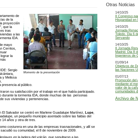
Otras Noticias
14/10/25
partamento de
II Congreso par
/as de la
Hispanidad en 
la proyección
14/10/25
, que la
Jornada Renaci
es tras
Toledo. Dia 6 d
viendas a las
Servando
tormenta IDA.
14/10/25
 de mayo
II Jornada Ren
n Cerritos,
Madrid. Dia 8 d
inuar
Ingenieros de 
lograr la
 más
01/09/14
Objetivos de D
las Naciones U
FIDE: Sergio
Momento de la presentación
lcántara,
01/07/13
a y Melissa
Promoción del 
,
mediante el me
 presencia al público.
valor de la cañ
comunidades de
traron su satisfacción por el trabajo en el que había participado.
ido durante la tormenta IDA, donde muchas de las personas
Archivo de N
 de sus viviendas y pertenencias.
en El Salvador se centró en Marlene Guadalupe Martínez,
Lupe
,
adalupe, un pequeño municipio asentado sobre las faldas del
 14 años y otra de tres.
mo costurera en una de las empresas trasnacionales, y allí se
 sacudió su comunidad, el 8 de noviembre de 2009.
deslaves en la ladera del volcán, que sepultaron a las