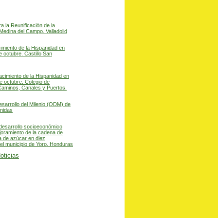
a la Reunificación de la
Medina del Campo. Valladolid
miento de la Hispanidad en
e octubre. Castillo San
acimiento de la Hispanidad en
e octubre. Colegio de
Caminos, Canales y Puertos.
esarrollo del Milenio (ODM) de
nidas
desarrollo socioeconómico
joramiento de la cadena de
a de azúcar en diez
l municipio de Yoro, Honduras
oticias