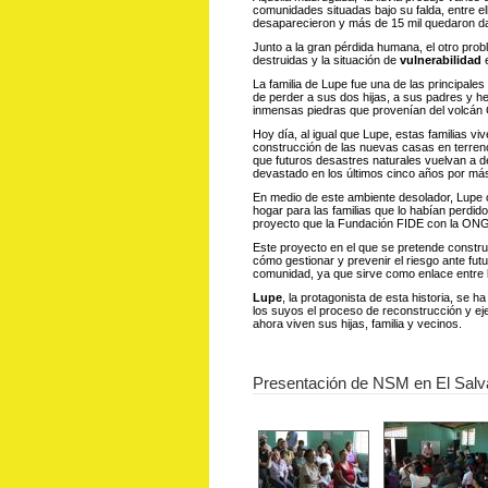
comunidades situadas bajo su falda, entre e
desaparecieron y más de 15 mil quedaron d
Junto a la gran pérdida humana, el otro prob
destruidas y la situación de
vulnerabilidad
e
La familia de Lupe fue una de las principale
de perder a sus dos hijas, a sus padres y h
inmensas piedras que provenían del volcán
Hoy día, al igual que Lupe, estas familias v
construcción de las nuevas casas en terreno
que futuros desastres naturales vuelvan a d
devastado en los últimos cinco años por má
En medio de este ambiente desolador, Lupe 
hogar para las familias que lo habían perdid
proyecto que la Fundación FIDE con la ONG 
Este proyecto en el que se pretende constru
cómo gestionar y prevenir el riesgo ante futu
comunidad, ya que sirve como enlace entre l
Lupe
, la protagonista de esta historia, se 
los suyos el proceso de reconstrucción y ej
ahora viven sus hijas, familia y vecinos.
Presentación de NSM en El Salv