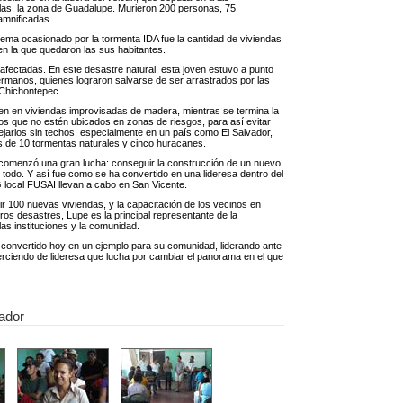
llas, la zona de Guadalupe. Murieron 200 personas, 75
amnificadas.
lema ocasionado por la tormenta IDA fue la cantidad de viviendas
n la que quedaron las sus habitantes.
s afectadas. En este desastre natural, esta joven estuvo a punto
ermanos, quienes lograron salvarse de ser arrastrados por las
 Chichontepec.
iven en viviendas improvisadas de madera, mientras se termina la
s que no estén ubicados en zonas de riesgos, para así evitar
ejarlos sin techos, especialmente en un país como El Salvador,
s de 10 tormentas naturales y cinco huracanes.
comenzó una gran lucha: conseguir la construcción de un nuevo
o todo. Y así fue como se ha convertido en una lideresa dentro del
local FUSAI llevan a cabo en San Vicente.
ir 100 nuevas viviendas, y la capacitación de los vecinos en
ros desastres, Lupe es la principal representante de la
as instituciones y la comunidad.
ha convertido hoy en un ejemplo para su comunidad, liderando ante
erciendo de lideresa que lucha por cambiar el panorama en el que
ador