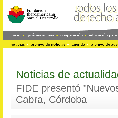
inicio
quiénes somos
cooperación
educación para 
noticias
archivo de noticias
agenda
archivo de ag
Noticias de actualid
FIDE presentó "Nuevos
Cabra, Córdoba