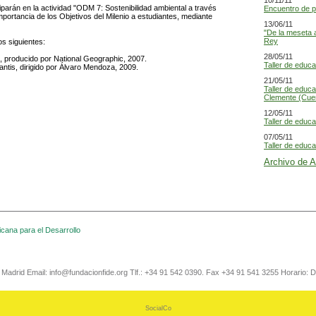
10/11/11
iparán en la actividad "ODM 7: Sostenibilidad ambiental a través
Encuentro de p
importancia de los Objetivos del Milenio a estudiantes, mediante
13/06/11
"De la meseta a
Rey
s siguientes:
28/05/11
et), producido por National Geographic, 2007.
Taller de educ
antis, dirigido por Álvaro Mendoza, 2009.
21/05/11
Taller de educ
Clemente (Cue
12/05/11
Taller de educ
07/05/11
Taller de educa
Archivo de 
cana para el Desarrollo
3 Madrid Email: info@fundacionfide.org Tlf.: +34 91 542 0390. Fax +34 91 541 3255 Horario: D
SocialCo