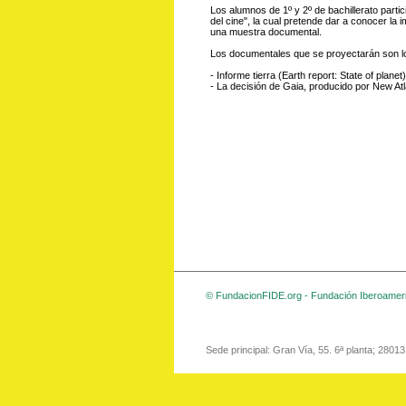
Los alumnos de 1º y 2º de bachillerato partic
del cine", la cual pretende dar a conocer la 
una muestra documental.
Los documentales que se proyectarán son lo
- Informe tierra (Earth report: State of plan
- La decisión de Gaia, producido por New Atl
© FundacionFIDE.org - Fundación Iberoameri
Sede principal: Gran Vía, 55. 6ª planta; 2801